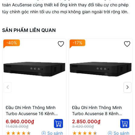
toán AcuSense cùng thiết kế ống kính thay đổi tiêu cự cho phép
tùy chỉnh góc nhìn tối ưu cho mọi không gian ngoài trời rộng lớn.
SẢN PHẨM LIÊN QUAN
-40%
-17%
Đầu Ghi Hình Thông Minh
Đầu Ghi Hình Thông Minh
Turbo Acusense 16 Kênh
Turbo Acusense 8 Kênh
Hikvision IDS-7216HQHI-
Hikvision IDS-7208HQHI-
6.960.000₫
2.850.000₫
M1/FA
M1/FA
11.628.000₫
3.420.000₫