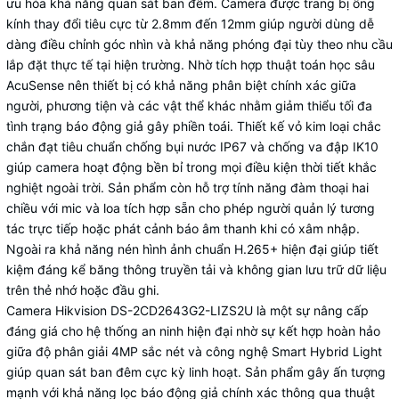
ưu hóa khả năng quan sát ban đêm. Camera được trang bị ống
kính thay đổi tiêu cực từ 2.8mm đến 12mm giúp người dùng dễ
dàng điều chỉnh góc nhìn và khả năng phóng đại tùy theo nhu cầu
lắp đặt thực tế tại hiện trường. Nhờ tích hợp thuật toán học sâu
AcuSense nên thiết bị có khả năng phân biệt chính xác giữa
người, phương tiện và các vật thể khác nhằm giảm thiểu tối đa
tình trạng báo động giả gây phiền toái. Thiết kế vỏ kim loại chắc
chắn đạt tiêu chuẩn chống bụi nước IP67 và chống va đập IK10
giúp camera hoạt động bền bỉ trong mọi điều kiện thời tiết khắc
nghiệt ngoài trời. Sản phẩm còn hỗ trợ tính năng đàm thoại hai
chiều với mic và loa tích hợp sẵn cho phép người quản lý tương
tác trực tiếp hoặc phát cảnh báo âm thanh khi có xâm nhập.
Ngoài ra khả năng nén hình ảnh chuẩn H.265+ hiện đại giúp tiết
kiệm đáng kể băng thông truyền tải và không gian lưu trữ dữ liệu
trên thẻ nhớ hoặc đầu ghi.
Camera Hikvision DS-2CD2643G2-LIZS2U là một sự nâng cấp
đáng giá cho hệ thống an ninh hiện đại nhờ sự kết hợp hoàn hảo
giữa độ phân giải 4MP sắc nét và công nghệ Smart Hybrid Light
giúp quan sát ban đêm cực kỳ linh hoạt. Sản phẩm gây ấn tượng
mạnh với khả năng lọc báo động giả chính xác thông qua thuật