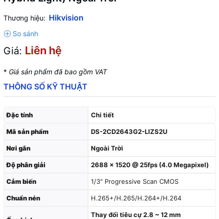
Hikvision
Thương hiệu:
Liên hệ
Giá:
*
Giá sản phẩm đã bao gồm VAT
THÔNG SỐ KỸ THUẬT
Đặc tính
Chi tiết
Mã sản phẩm
DS-2CD2643G2-LIZS2U
Nơi gắn
Ngoài Trời
Độ phân giải
2688 × 1520 @ 25fps (4.0 Megapixel)
Cảm biến
1/3" Progressive Scan CMOS
Chuẩn nén
H.265+/H.265/H.264+/H.264
Thay đổi tiêu cự 2.8 ~ 12 mm