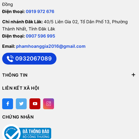
Đồng
Điện thoại:
0919 972 676
Chi nhánh Đăk Lăk:
40/5 Liên Gia 02, Tổ Dân Phố 13, Phường
Thành Nhất, Tỉnh Đăk Lăk
Điện thoại:
0907 596 995
Email:
phamhoanggia2016@gmail.com
0932067089
THÔNG TIN
LIÊN KẾT XÃ HỘI
CHỨNG NHẬN