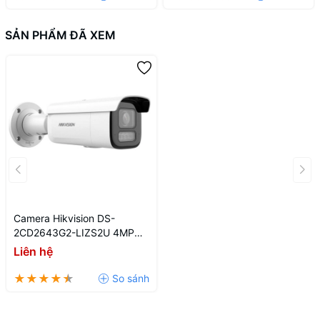
SẢN PHẨM ĐÃ XEM
Camera Hikvision DS-
2CD2643G2-LIZS2U 4MP
Ánh Sáng Kép Thông Minh
Liên hệ
(Smart Hybrid Light) Ngoài
Trời