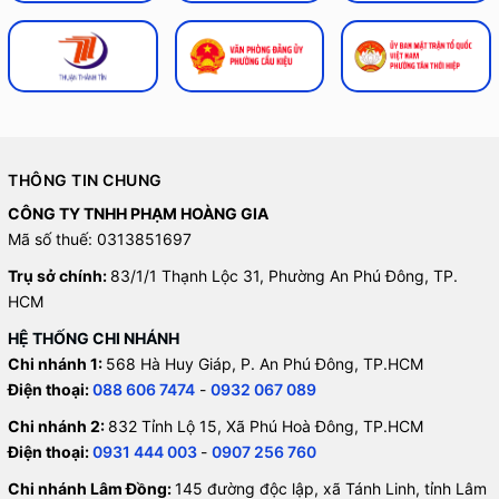
THÔNG TIN CHUNG
CÔNG TY TNHH PHẠM HOÀNG GIA
Mã số thuế: 0313851697
Trụ sở chính:
83/1/1 Thạnh Lộc 31, Phường An Phú Đông, TP.
HCM
HỆ THỐNG CHI NHÁNH
Chi nhánh 1:
568 Hà Huy Giáp, P. An Phú Đông, TP.HCM
Điện thoại:
088 606 7474
-
0932 067 089
Chi nhánh 2:
832 Tỉnh Lộ 15, Xã Phú Hoà Đông, TP.HCM
Điện thoại:
0931 444 003
-
0907 256 760
Chi nhánh Lâm Đồng:
145 đường độc lập, xã Tánh Linh, tỉnh Lâm