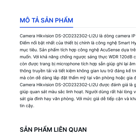
MÔ TẢ SẢN PHẨM
Camera Hikvision DS-2CD2323G2-LI2U là dòng camera IP Tu
Điểm nổi bật nhất của thiết bị chính là công nghệ Smart 
mục tiêu. Sản phẩm tích hợp công nghệ AcuSense dựa trên
muốn. Với khả năng chống ngược sáng thực WDR 120dB came
còn được trang bị microphone tích hợp sẵn giúp ghi lại âm
thông truyền tải và tiết kiệm không gian lưu trữ đáng kể t
mà còn dễ dàng lắp đặt thẩm mỹ tại văn phòng hoặc gia đ
Camera Hikvision DS-2CD2323G2-LI2U được đánh giá là giả
giúp quan sát màu sắc linh hoạt. Người dùng rất hài lòng 
sát gia đình hay văn phòng. Với mức giá dễ tiếp cận và kh
tin cậy.
SẢN PHẨM LIÊN QUAN