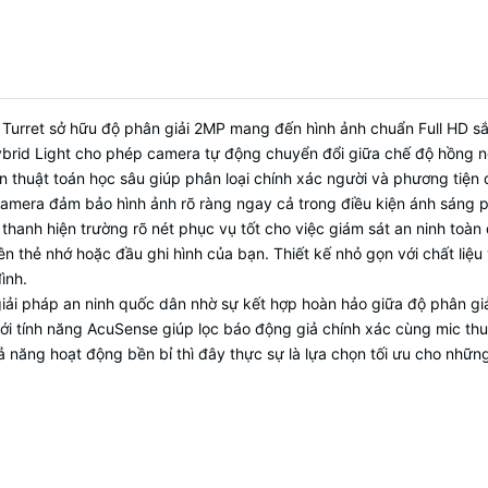
Tính năng hình ảnh
ICR, BLC
Tích hợp Mic kép
(Dual-Mic) + Cổng
Âm thanh
In/Out
Cổng Alarm In/Out
(Kết nối thiết bị 
rret sở hữu độ phân giải 2MP mang đến hình ảnh chuẩn Full HD sắc
Báo động
ngoài)
Hybrid Light cho phép camera tự động chuyển đổi giữa chế độ hồng n
AcuSense
(Phân loại người và phươn
 thuật toán học sâu giúp phân loại chính xác người và phương tiện 
Tính năng thông minh
Hàng rào ảo, Xâm nhập
ra đảm bảo hình ảnh rõ ràng ngay cả trong điều kiện ánh sáng phứ
 thanh hiện trường rõ nét phục vụ tốt cho việc giám sát an ninh toàn
Khe cắm thẻ nhớ microSD/SDHC/SDXC
Lưu trữ
rên thẻ nhớ hoặc đầu ghi hình của bạn. Thiết kế nhỏ gọn với chất liệ
256 GB
ình.
Tiêu chuẩn bảo vệ
IP67
(Chống nước và bụi hoàn toàn)
i pháp an ninh quốc dân nhờ sự kết hợp hoàn hảo giữa độ phân giả
với tính năng AcuSense giúp lọc báo động giả chính xác cùng mic thu
Nguồn điện
DC 12V & PoE
ả năng hoạt động bền bỉ thì đây thực sự là lựa chọn tối ưu cho nhữ
Kết nối từ xa
Hik-Connect, Tên miền CameraDDNS