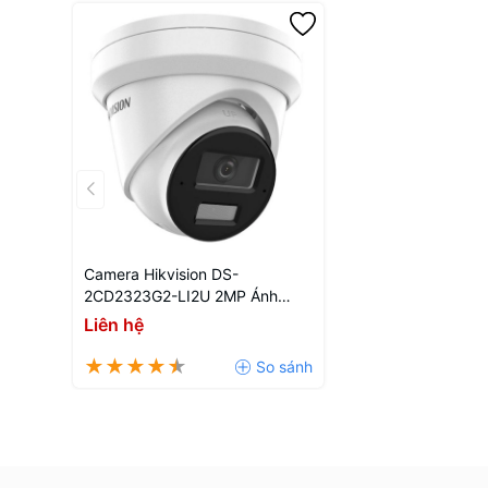
Camera Hikvision DS-
2CD2323G2-LI2U 2MP Ánh
Sáng Kép Thông Minh (Smart
Liên hệ
Hybrid Light) Trong Nhà