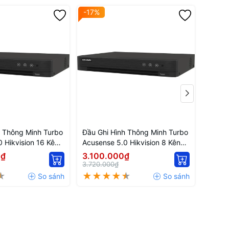
-17%
-17%
h Thông Minh Turbo
Đầu Ghi Hình Thông Minh Turbo
Đầu G
 Hikvision 16 Kênh
Acusense 5.0 Hikvision 8 Kênh
Acusen
HI-M1/S
iDS-7208HQHI-M1/S
7204
0₫
3.100.000₫
2.57
3.720.000₫
3.084