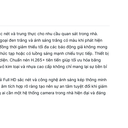
 Audio
báo động
 nét và trung thực cho nhu cầu quan sát trong nhà.
goại đen trắng và ánh sáng trắng có màu khi phát hiện
g tiện),
đồng thời giảm thiểu tối đa các báo động giả không mong
c tạp hoặc có luồng sáng mạnh chiếu trực tiếp. Thiết bị
 diện. Chuẩn nén H.265+ tiên tiến giúp tối ưu hóa băng
 tối đa
u vỏ kim loại và nhựa cao cấp không chỉ mang lại sự bền bỉ
i Full HD sắc nét và công nghệ ánh sáng kép thông minh
 âm tích hợp rõ ràng tạo nên sự an tâm tuyệt đối khi giám
ng ai cần một hệ thống camera trong nhà hiện đại và đáng