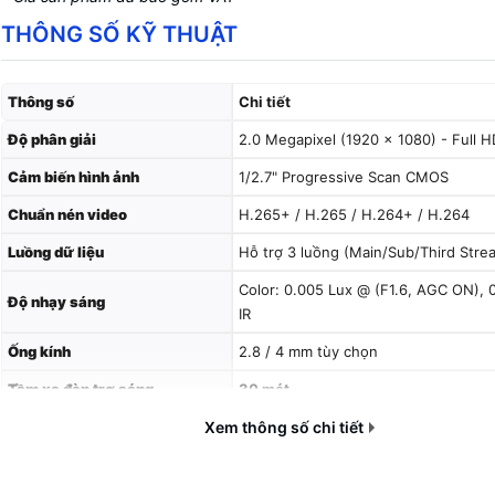
THÔNG SỐ KỸ THUẬT
Thông số
Chi tiết
Độ phân giải
2.0 Megapixel (1920 × 1080) - Full H
Cảm biến hình ảnh
1/2.7" Progressive Scan CMOS
Chuẩn nén video
H.265+ / H.265 / H.264+ / H.264
Luồng dữ liệu
Hỗ trợ 3 luồng (Main/Sub/Third Stre
Color: 0.005 Lux @ (F1.6, AGC ON), 
Độ nhạy sáng
IR
Ống kính
2.8 / 4 mm tùy chọn
Tầm xa đèn trợ sáng
30 mét
Xem thông số chi tiết
Smart Hybrid Light
(Hồng ngoại + Á
Công nghệ ánh sáng
trắng)
WDR 120dB (Chống ngược sáng thực)