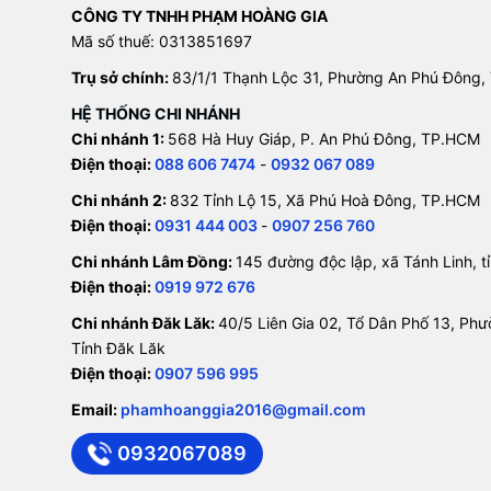
CÔNG TY TNHH PHẠM HOÀNG GIA
Mã số thuế: 0313851697
Trụ sở chính:
83/1/1 Thạnh Lộc 31, Phường An Phú Đông,
HỆ THỐNG CHI NHÁNH
Chi nhánh 1:
568 Hà Huy Giáp, P. An Phú Đông, TP.HCM
Điện thoại:
088 606 7474
-
0932 067 089
Chi nhánh 2:
832 Tỉnh Lộ 15, Xã Phú Hoà Đông, TP.HCM
Điện thoại:
0931 444 003
-
0907 256 760
Chi nhánh Lâm Đồng:
145 đường độc lập, xã Tánh Linh, 
Điện thoại:
0919 972 676
Chi nhánh Đăk Lăk:
40/5 Liên Gia 02, Tổ Dân Phố 13, Ph
Tỉnh Đăk Lăk
Điện thoại:
0907 596 995
Email:
phamhoanggia2016@gmail.com
0932067089