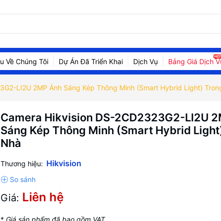
ệu Về Chúng Tôi
Dự Án Đã Triển Khai
Dịch Vụ
Bảng Giá Dịch V
3G2-LI2U 2MP Ánh Sáng Kép Thông Minh (Smart Hybrid Light) Tron
Camera Hikvision DS-2CD2323G2-LI2U 
Sáng Kép Thông Minh (Smart Hybrid Light
Nhà
Hikvision
Thương hiệu:
Liên hệ
Giá:
*
Giá sản phẩm đã bao gồm VAT