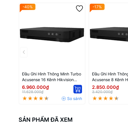
-40%
-17%
Đầu Ghi Hình Thông Minh Turbo
Đầu Ghi Hình Thôn
Acusense 16 Kênh Hikvision
Acusense 8 Kênh Hi
IDS-7216HQHI-M1/FA
7208HQHI-M1/FA
6.960.000₫
2.850.000₫
11.628.000₫
3.420.000₫
SẢN PHẨM ĐÃ XEM