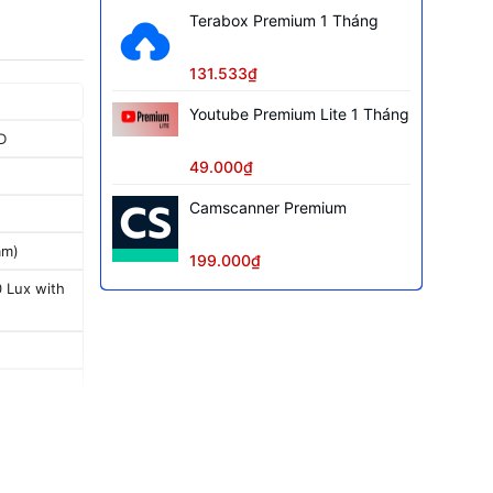
Terabox Premium 1 Tháng
131.533₫
Youtube Premium Lite 1 Tháng
D
49.000₫
Camscanner Premium
am)
199.000₫
0 Lux with
nh sáng
, 3D DNR,