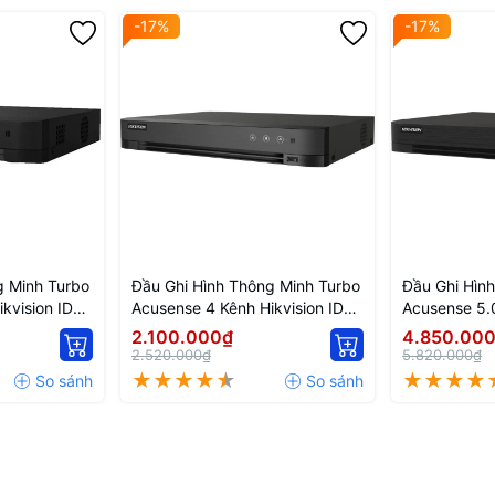
-17%
-17%
g Minh Turbo
Đầu Ghi Hình Thông Minh Turbo
Đầu Ghi Hìn
kvision IDS-
Acusense 4 Kênh Hikvision IDS-
Acusense 5.0
7204HQHI-M1/FA
iDS-7216HQ
2.100.000₫
4.850.00
2.520.000₫
5.820.000₫