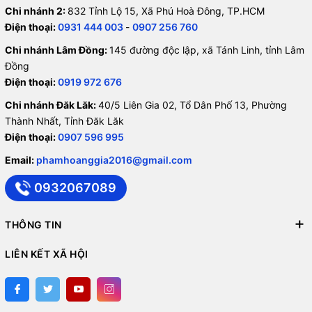
Chi nhánh 2:
832 Tỉnh Lộ 15, Xã Phú Hoà Đông, TP.HCM
Điện thoại:
0931 444 003
-
0907 256 760
Chi nhánh Lâm Đồng:
145 đường độc lập, xã Tánh Linh, tỉnh Lâm
Đồng
Điện thoại:
0919 972 676
Chi nhánh Đăk Lăk:
40/5 Liên Gia 02, Tổ Dân Phố 13, Phường
Thành Nhất, Tỉnh Đăk Lăk
Điện thoại:
0907 596 995
Email:
phamhoanggia2016@gmail.com
0932067089
THÔNG TIN
LIÊN KẾT XÃ HỘI