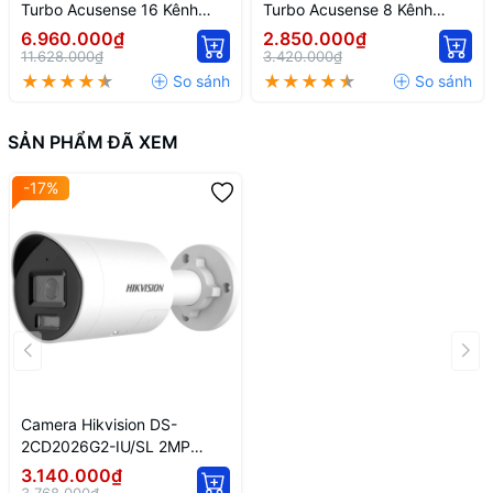
Turbo Acusense 16 Kênh
Turbo Acusense 8 Kênh
Hikvision IDS-7216HQHI-
Hikvision IDS-7208HQHI-
6.960.000₫
2.850.000₫
M1/FA
M1/FA
11.628.000₫
3.420.000₫
SẢN PHẨM ĐÃ XEM
-17%
Camera Hikvision DS-
2CD2026G2-IU/SL 2MP
Ngoài Trời
3.140.000₫