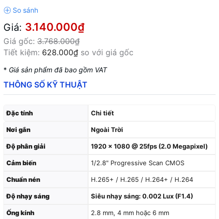
3.140.000₫
Giá:
Giá gốc:
3.768.000₫
Tiết kiệm:
628.000₫
so với giá gốc
*
Giá sản phẩm đã bao gồm VAT
THÔNG SỐ KỸ THUẬT
Đặc tính
Chi tiết
Nơi gắn
Ngoài Trời
Độ phân giải
1920 × 1080 @ 25fps (2.0 Megapixel)
Cảm biến
1/2.8" Progressive Scan CMOS
Chuẩn nén
H.265+ / H.265 / H.264+ / H.264
Độ nhạy sáng
Siêu nhạy sáng: 0.002 Lux (F1.4)
Ống kính
2.8 mm, 4 mm hoặc 6 mm