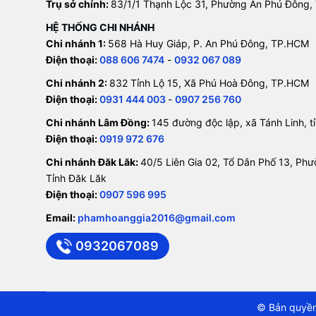
Trụ sở chính:
83/1/1 Thạnh Lộc 31, Phường An Phú Đông,
HỆ THỐNG CHI NHÁNH
Chi nhánh 1:
568 Hà Huy Giáp, P. An Phú Đông, TP.HCM
Điện thoại:
088 606 7474
-
0932 067 089
Chi nhánh 2:
832 Tỉnh Lộ 15, Xã Phú Hoà Đông, TP.HCM
Điện thoại:
0931 444 003
-
0907 256 760
Chi nhánh Lâm Đồng:
145 đường độc lập, xã Tánh Linh, 
Điện thoại:
0919 972 676
Chi nhánh Đăk Lăk:
40/5 Liên Gia 02, Tổ Dân Phố 13, Ph
Tỉnh Đăk Lăk
Điện thoại:
0907 596 995
Email:
phamhoanggia2016@gmail.com
0932067089
© Bản quyền