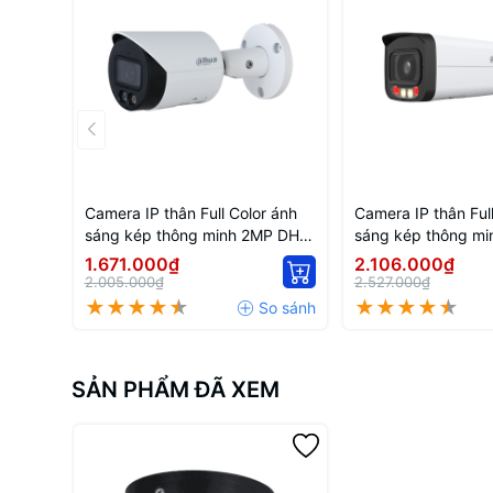
Camera IP thân Full Color ánh
Camera IP thân Ful
sáng kép thông minh 2MP DH-
sáng kép thông mi
IPC-HFW2249S-S-IL
HFW2449T-AS-IL
1.671.000₫
2.106.000₫
2.005.000₫
2.527.000₫
SẢN PHẨM ĐÃ XEM