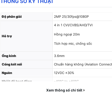
THÔNG SỐ KỸ THUẬT
Độ phân giải
2MP 25/30fps@1080P
4 in 1 CVI/CVBS/AHD/TVI
Hồng ngoại 20m
Hỗ trợ
Tích hợp mic, chống sốc
Ống kính
3.6mm
Cổng kết nối
Chuẩn hàng không (Aviation Connect
Nguồn
12VDC ±30%
Nhiệt độ hoạt động
–40°C to +60°C
Vỏ
Kim loại, IP67
Xem thông số chi tiết