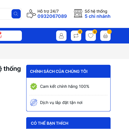
Hỗ trợ 24/7
Số hệ thống
0932067089
5 chi nhánh
0
0
ụ
ệ thống
CHÍNH SÁCH CỦA CHÚNG TÔI
Cam kết chính hãng 100%
Dịch vụ lắp đặt tận nơi
CÓ THỂ BẠN THÍCH