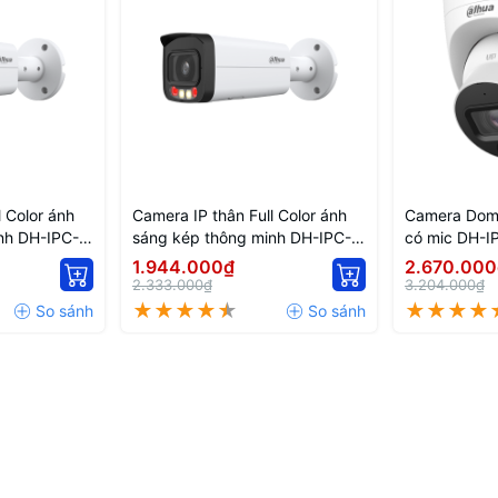
l Color ánh
Camera IP thân Full Color ánh
Camera Dom
nh DH-IPC-
sáng kép thông minh DH-IPC-
có mic DH-
HFW2249T-AS-IL
PRO
1.944.000₫
2.670.000
2.333.000₫
3.204.000₫