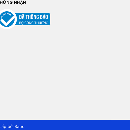
HỨNG NHẬN
cấp bởi
Sapo