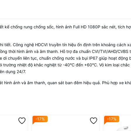
 kế chống rung chống sốc, hình ảnh Full HD 1080P sắc nét, tích hợ
hi tiết. Công nghệ HDCVI truyền tín hiệu ổn định trên khoảng cách 
ồng thời hình ảnh và âm thanh. Hỗ trợ đa chuẩn CVI/TVI/AHD/CVBS tươ
i chuyển liên tục, chuẩn chống nước và bụi IP67 giúp hoạt động bền
 trường nhiệt độ khắc nghiệt từ -40°C đến +60°C. Vỏ kim loại chắc c
yên dụng 24/7.
át hình ảnh và âm thanh, quan sát ban đêm hiệu quả. Phù hợp xe khá
-17%
-17%