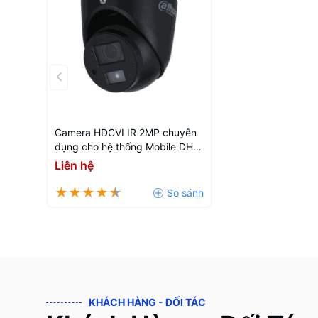
Camera HDCVI IR 2MP chuyên
dụng cho hệ thống Mobile DH-
HAC-HDW3200GP-M
Liên hệ
KHÁCH HÀNG - ĐỐI TÁC