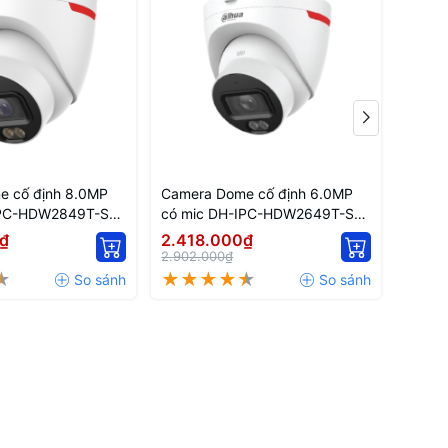
e cố định 8.0MP
Camera Dome cố định 6.0MP
Camer
IPC-HDW2849T-S-
có mic DH-IPC-HDW2649T-S-
có mi
PRO
PRO
₫
2.418.000₫
2.13
2.902.000₫
2.556