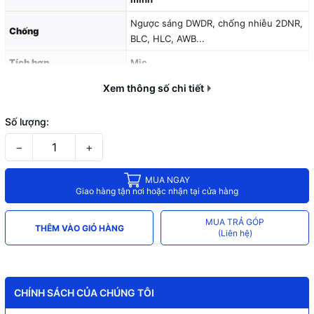
Ngược sáng DWDR, chống nhiễu 2DNR,
Chống
BLC, HLC, AWB...
Tích hợp
Mic
Nhiệt độ hoạt động
–40 °C to +60 °C
Xem thông số chi tiết
Nguồn
12VDC ± 30%
Số lượng:
Chất liệu
Vỏ kim loại, thiết kế tháo lắp nhanh
−
+
Các đầu ghi hỗ trợ chức năng SMD để
Sử dụng
đạt hiệu quả sử dụng ánh sáng kép tối
MUA NGAY
ưu
Giao hàng tận nơi hoặc nhận tại cửa hàng
MUA TRẢ GÓP
THÊM VÀO GIỎ HÀNG
(Liên hệ)
CHÍNH SÁCH CỦA CHÚNG TÔI