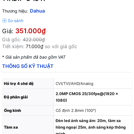
Dahua
Thương hiệu:
351.000₫
Giá:
Giá gốc:
422.000₫
Tiết kiệm:
71.000₫
so với giá gốc
*
Giá sản phẩm đã bao gồm VAT
THÔNG SỐ KỸ THUẬT
Hỗ trợ 4 chế độ
CVI/TVI/AHD/Analog
2.0MP CMOS 25/30fps@(1920 ×
Độ phân giải
1080)
Ống kính
Cố định 2.8mm (100°)
Đèn led ánh sáng ấm: 20m, tầm xa
Tầm xa
hồng ngoại 25m, ánh sáng kép thông
minh