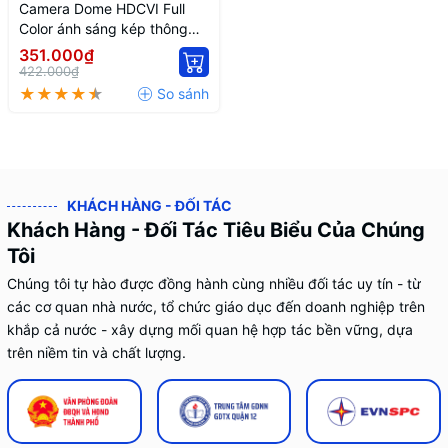
Camera Dome HDCVI Full
Color ánh sáng kép thông
minh 2.0MP (Dòng Cooper)
351.000₫
DH-HAC-T1A21P-U-IL-A
422.000₫
KHÁCH HÀNG - ĐỐI TÁC
Khách Hàng - Đối Tác Tiêu Biểu Của Chúng
Tôi
Chúng tôi tự hào được đồng hành cùng nhiều đối tác uy tín - từ
các cơ quan nhà nước, tổ chức giáo dục đến doanh nghiệp trên
khắp cả nước - xây dựng mối quan hệ hợp tác bền vững, dựa
trên niềm tin và chất lượng.