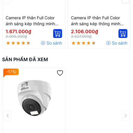
Camera IP thân Full Color
Camera IP thân Full Color
ánh sáng kép thông minh
ánh sáng kép thông minh
2MP DH-IPC-HFW2249S-S-
DH-IPC-HFW2449T-AS-IL
1.671.000₫
2.106.000₫
IL
2.005.000₫
2.527.000₫
SẢN PHẨM ĐÃ XEM
-17%