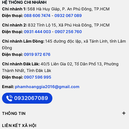
HỆ THỐNG CHI NHÁNH
Chi nhánh 1:
568 Hà Huy Giáp, P. An Phú Đông, TP.HCM
Điện thoại:
088 606 7474
-
0932 067 089
Chi nhánh 2:
832 Tỉnh Lộ 15, Xã Phú Hoà Đông, TP.HCM
Điện thoại:
0931 444 003
-
0907 256 760
Chi nhánh Lâm Đồng:
145 đường độc lập, xã Tánh Linh, tỉnh Lâm
Đồng
Điện thoại:
0919 972 676
Chi nhánh Đăk Lăk:
40/5 Liên Gia 02, Tổ Dân Phố 13, Phường
Thành Nhất, Tỉnh Đăk Lăk
Điện thoại:
0907 596 995
Email:
phamhoanggia2016@gmail.com
0932067089
THÔNG TIN
LIÊN KẾT XÃ HỘI