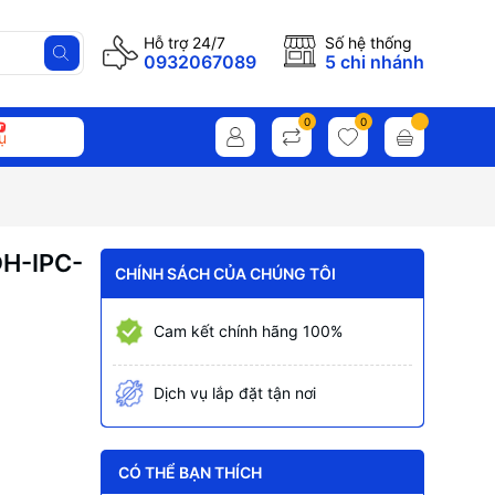
Hỗ trợ 24/7
Số hệ thống
0932067089
5 chi nhánh
0
0
ụ
DH-IPC-
CHÍNH SÁCH CỦA CHÚNG TÔI
Cam kết chính hãng 100%
Dịch vụ lắp đặt tận nơi
CÓ THỂ BẠN THÍCH