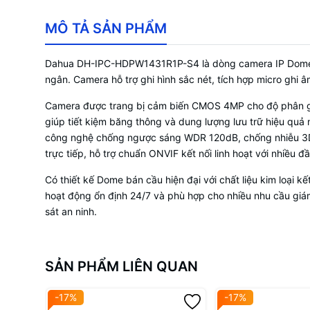
MÔ TẢ SẢN PHẨM
Dahua DH-IPC-HDPW1431R1P-S4 là dòng camera IP Dome 4.0
ngân. Camera hỗ trợ ghi hình sắc nét, tích hợp micro ghi
Camera được trang bị cảm biến CMOS 4MP cho độ phân giải
giúp tiết kiệm băng thông và dung lượng lưu trữ hiệu qu
công nghệ chống ngược sáng WDR 120dB, chống nhiễu 3D-
trực tiếp, hỗ trợ chuẩn ONVIF kết nối linh hoạt với nhiều 
Có thiết kế Dome bán cầu hiện đại với chất liệu kim loại 
hoạt động ổn định 24/7 và phù hợp cho nhiều nhu cầu giá
sát an ninh.
SẢN PHẨM LIÊN QUAN
-17%
-17%