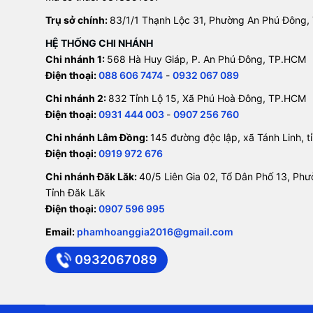
Trụ sở chính:
83/1/1 Thạnh Lộc 31, Phường An Phú Đông,
HỆ THỐNG CHI NHÁNH
Chi nhánh 1:
568 Hà Huy Giáp, P. An Phú Đông, TP.HCM
Điện thoại:
088 606 7474
-
0932 067 089
Chi nhánh 2:
832 Tỉnh Lộ 15, Xã Phú Hoà Đông, TP.HCM
Điện thoại:
0931 444 003
-
0907 256 760
Chi nhánh Lâm Đồng:
145 đường độc lập, xã Tánh Linh, 
Điện thoại:
0919 972 676
Chi nhánh Đăk Lăk:
40/5 Liên Gia 02, Tổ Dân Phố 13, Ph
Tỉnh Đăk Lăk
Điện thoại:
0907 596 995
Email:
phamhoanggia2016@gmail.com
0932067089