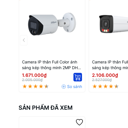
Camera IP thân Full Color ánh
Camera IP thân Ful
sáng kép thông minh 2MP DH-
sáng kép thông mi
IPC-HFW2249S-S-IL
HFW2449T-AS-IL
1.671.000₫
2.106.000₫
2.005.000₫
2.527.000₫
SẢN PHẨM ĐÃ XEM