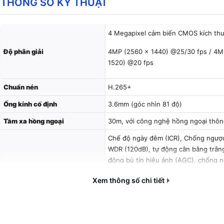
THÔNG SỐ KỸ THUẬT
4 Megapixel cảm biến CMOS kích thư
Độ phân giải
4MP (2560 × 1440) @25/30 fps / 4M
1520) @20 fps
Chuẩn nén
H.265+
Ống kính cố định
3.6mm (góc nhìn 81 độ)
Tầm xa hồng ngoại
30m, với công nghệ hồng ngoại thôn
Chế độ ngày đêm (ICR), Chống ngượ
WDR (120dB), tự động cân bằng trắn
động bù tín hiệu ảnh (AGC), chống 
Chống
sáng(BLC), chống nhiễu (3D-DNR)
Xem thông số chi tiết
Nước IP67
Chuẩn ONVIF, Tên miền miễn phí Sm
Hỗ trợ