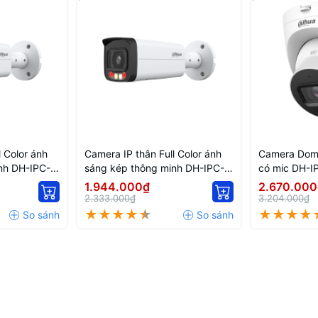
l Color ánh
Camera IP thân Full Color ánh
Camera Dom
nh DH-IPC-
sáng kép thông minh DH-IPC-
có mic DH-
HFW2249T-AS-IL
PRO
1.944.000₫
2.670.000
2.333.000₫
3.204.000₫