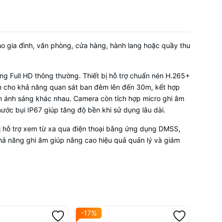
 gia đình, văn phòng, cửa hàng, hành lang hoặc quầy thu
ất <6W
g Full HD thông thường. Thiết bị hỗ trợ chuẩn nén H.265+
nh cho khả năng quan sát ban đêm lên đến 30m, kết hợp
 ánh sáng khác nhau. Camera còn tích hợp micro ghi âm
 nước bụi IP67 giúp tăng độ bền khi sử dụng lâu dài.
 bị hỗ trợ xem từ xa qua điện thoại bằng ứng dụng DMSS,
hả năng ghi âm giúp nâng cao hiệu quả quản lý và giám
-17%
-17%