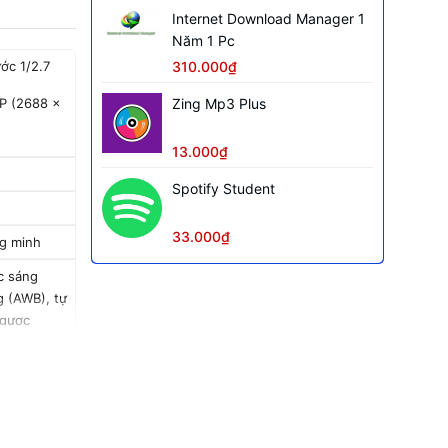
Internet Download Manager 1
Năm 1 Pc
310.000₫
ớc 1/2.7
Zing Mp3 Plus
P (2688 ×
13.000₫
Spotify Student
33.000₫
g minh
c sáng
g (AWB), tự
ngược
artDDNS.TV