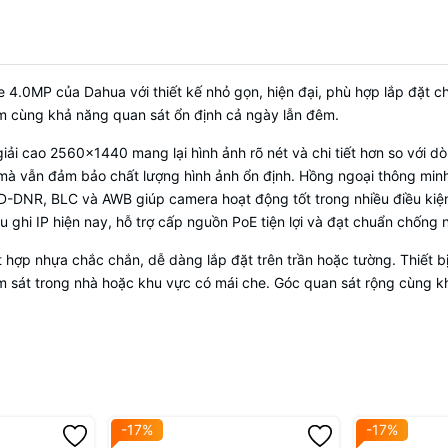
và P2P
Phần mềm sử dụng
DMSS, SmartPSS Lite, Dolynk Care
Chất liệu
Kim loại + nhựa
MP của Dahua với thiết kế nhỏ gọn, hiện đại, phù hợp lắp đặt cho
Điện áp
DC12V hoặc PoE (802.3af), công su
 âm cùng khả năng quan sát ổn định cả ngày lẫn đêm.
 cao 2560×1440 mang lại hình ảnh rõ nét và chi tiết hơn so với dòn
ả mà vẫn đảm bảo chất lượng hình ảnh ổn định. Hồng ngoại thông mi
DNR, BLC và AWB giúp camera hoạt động tốt trong nhiều điều kiện
đầu ghi IP hiện nay, hỗ trợ cấp nguồn PoE tiện lợi và đạt chuẩn chống
kết hợp nhựa chắc chắn, dễ dàng lắp đặt trên trần hoặc tường. Thiết
m sát trong nhà hoặc khu vực có mái che. Góc quan sát rộng cùng k
-17%
-17%