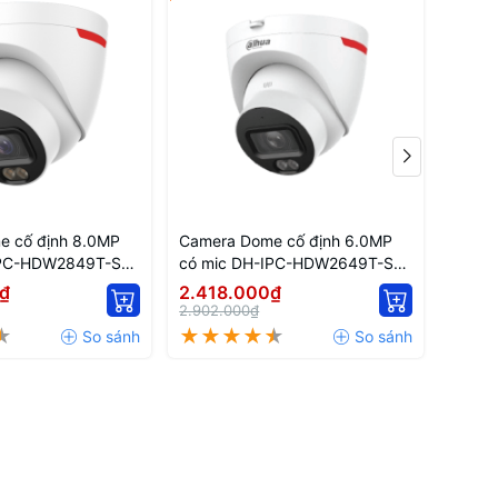
e cố định 8.0MP
Camera Dome cố định 6.0MP
Camer
IPC-HDW2849T-S-
có mic DH-IPC-HDW2649T-S-
có mi
PRO
PRO
₫
2.418.000₫
2.13
2.902.000₫
2.556