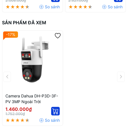
2.005.000₫
2.527.000₫
SẢN PHẨM ĐÃ XEM
-17%
Camera Dahua DH-P3D-3F-
PV 3MP Ngoài Trời
1.460.000₫
1.752.000₫