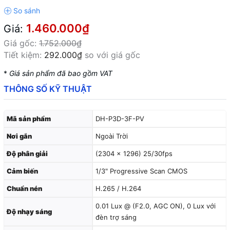
1.460.000₫
Giá:
Giá gốc:
1.752.000₫
Tiết kiệm:
292.000₫
so với giá gốc
*
Giá sản phẩm đã bao gồm VAT
THÔNG SỐ KỸ THUẬT
Mã sản phẩm
DH-P3D-3F-PV
Nơi gắn
Ngoài Trời
Độ phân giải
(2304 × 1296) 25/30fps
Cảm biến
1/3" Progressive Scan CMOS
Chuẩn nén
H.265 / H.264
0.01 Lux @ (F2.0, AGC ON), 0 Lux với
Độ nhạy sáng
đèn trợ sáng