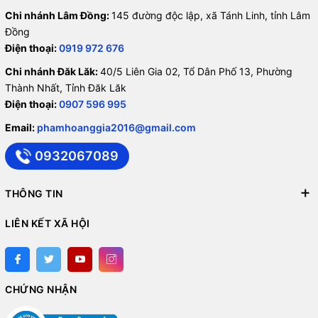
Chi nhánh Lâm Đồng:
145 đường độc lập, xã Tánh Linh, tỉnh Lâm
Đồng
Điện thoại:
0919 972 676
Chi nhánh Đăk Lăk:
40/5 Liên Gia 02, Tổ Dân Phố 13, Phường
Thành Nhất, Tỉnh Đăk Lăk
Điện thoại:
0907 596 995
Email:
phamhoanggia2016@gmail.com
0932067089
THÔNG TIN
LIÊN KẾT XÃ HỘI
CHỨNG NHẬN