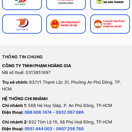
THÔNG TIN CHUNG
CÔNG TY TNHH PHẠM HOÀNG GIA
Mã số thuế: 0313851697
Trụ sở chính:
83/1/1 Thạnh Lộc 31, Phường An Phú Đông, TP.
HCM
HỆ THỐNG CHI NHÁNH
Chi nhánh 1:
568 Hà Huy Giáp, P. An Phú Đông, TP.HCM
Điện thoại:
088 606 7474
-
0932 067 089
Chi nhánh 2:
832 Tỉnh Lộ 15, Xã Phú Hoà Đông, TP.HCM
Điện thoại:
0931 444 003
-
0907 256 760