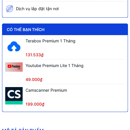
45
Dịch vụ lắp đặt tận nơi
Nguồn cấp
5 VDC (Cổng USB-C)
Quản lý
DMSS
CÓ THỂ BẠN THÍCH
Terabox Premium 1 Tháng
131.533₫
Youtube Premium Lite 1 Tháng
49.000₫
Camscanner Premium
199.000₫