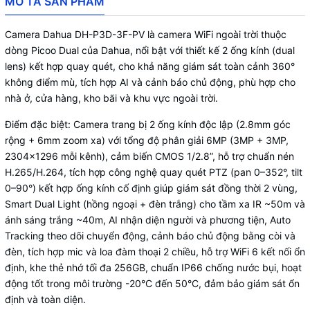
MÔ TẢ SẢN PHẨM
Camera Dahua DH-P3D-3F-PV là camera WiFi ngoài trời thuộc
dòng Picoo Dual của Dahua, nổi bật với thiết kế 2 ống kính (dual
lens) kết hợp quay quét, cho khả năng giám sát toàn cảnh 360°
không điểm mù, tích hợp AI và cảnh báo chủ động, phù hợp cho
nhà ở, cửa hàng, kho bãi và khu vực ngoài trời.
Điểm đặc biệt: Camera trang bị 2 ống kính độc lập (2.8mm góc
rộng + 6mm zoom xa) với tổng độ phân giải 6MP (3MP + 3MP,
2304×1296 mỗi kênh), cảm biến CMOS 1/2.8”, hỗ trợ chuẩn nén
H.265/H.264, tích hợp công nghệ quay quét PTZ (pan 0–352°, tilt
0–90°) kết hợp ống kính cố định giúp giám sát đồng thời 2 vùng,
Smart Dual Light (hồng ngoại + đèn trắng) cho tầm xa IR ~50m và
ánh sáng trắng ~40m, AI nhận diện người và phương tiện, Auto
Tracking theo dõi chuyển động, cảnh báo chủ động bằng còi và
đèn, tích hợp mic và loa đàm thoại 2 chiều, hỗ trợ WiFi 6 kết nối ổn
định, khe thẻ nhớ tối đa 256GB, chuẩn IP66 chống nước bụi, hoạt
động tốt trong môi trường -20°C đến 50°C, đảm bảo giám sát ổn
định và toàn diện.