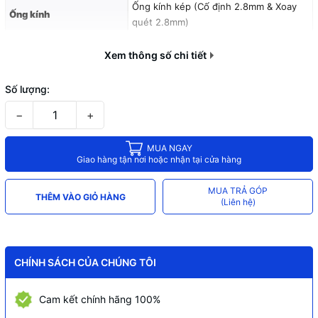
Ống kính kép (Cố định 2.8mm & Xoay
Ống kính
quét 2.8mm)
Hồng ngoại 15 m & Đèn LED trợ sáng 15
Tầm xa đèn
Xem thông số chi tiết
m
Ngang: 0° đến 355°; Dọc: -15° đến
Số lượng:
Góc quay quét
+90°
−
+
Tích hợp Mic và Loa (Đàm thoại 2
Âm thanh
chiều)
MUA NGAY
Giao hàng tận nơi hoặc nhận tại cửa hàng
Chống ngược sáng
DWDR (Chống ngược sáng kỹ thuật số)
Phát hiện con người, phát hiện thú
MUA TRẢ GÓP
Tính năng AI
THÊM VÀO GIỎ HÀNG
(Liên hệ)
cưng
Theo dõi thông minh (Auto Tracking),
Tính năng thông minh
Báo động chủ động bằng còi hú và đèn
chớp xanh đỏ
CHÍNH SÁCH CỦA CHÚNG TÔI
Thẻ nhớ
Hỗ trợ tối đa 256 GB
Cam kết chính hãng 100%
Wi-Fi (IEEE802.11b/g/n), Cổng LAN RJ-
Kết nối