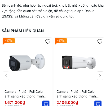
Bên cạnh đó, phù hợp lắp ngoài trời, kho bãi, nhà xưởng hoặc khu
vực rộng cần quan sát toàn diện, dễ cài đặt qua app Dahua
(DMSS) và không cần đầu ghi vẫn sử dụng tốt.
SẢN PHẨM LIÊN QUAN
-17%
-17%
Camera IP thân Full Color
Camera IP thân Full Color
ánh sáng kép thông minh
ánh sáng kép thông minh
2MP DH-IPC-HFW2249S-S-
DH-IPC-HFW2449T-AS-IL
1.671.000₫
2.106.000₫
IL