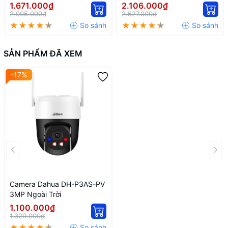
2MP DH-IPC-HFW2249S-S-
DH-IPC-HFW2449T-AS-IL
1.671.000₫
2.106.000₫
IL
2.005.000₫
2.527.000₫
SẢN PHẨM ĐÃ XEM
-17%
Camera Dahua DH-P3AS-PV
3MP Ngoài Trời
1.100.000₫
1.320.000₫