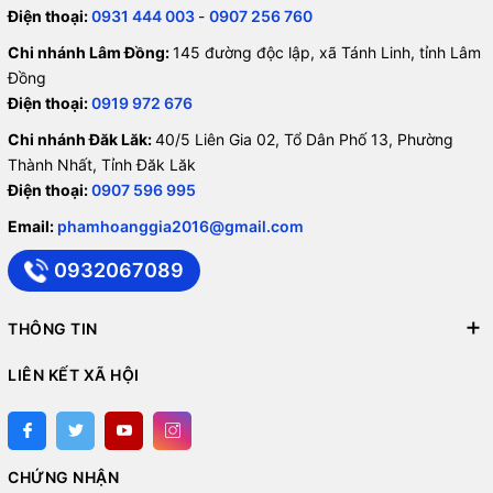
Điện thoại:
0931 444 003
-
0907 256 760
Chi nhánh Lâm Đồng:
145 đường độc lập, xã Tánh Linh, tỉnh Lâm
Đồng
Điện thoại:
0919 972 676
Chi nhánh Đăk Lăk:
40/5 Liên Gia 02, Tổ Dân Phố 13, Phường
Thành Nhất, Tỉnh Đăk Lăk
Điện thoại:
0907 596 995
Email:
phamhoanggia2016@gmail.com
0932067089
THÔNG TIN
LIÊN KẾT XÃ HỘI
CHỨNG NHẬN