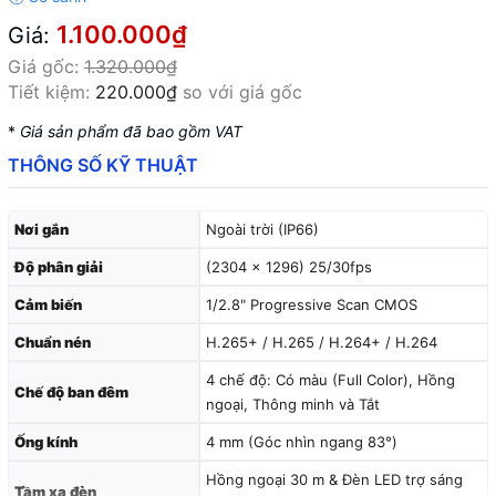
1.100.000₫
Giá:
Giá gốc:
1.320.000₫
Tiết kiệm:
220.000₫
so với giá gốc
*
Giá sản phẩm đã bao gồm VAT
THÔNG SỐ KỸ THUẬT
Nơi gắn
Ngoài trời (IP66)
Độ phân giải
(2304 × 1296) 25/30fps
Cảm biến
1/2.8" Progressive Scan CMOS
Chuẩn nén
H.265+ / H.265 / H.264+ / H.264
4 chế độ: Có màu (Full Color), Hồng
Chế độ ban đêm
ngoại, Thông minh và Tắt
Ống kính
4 mm (Góc nhìn ngang 83°)
Hồng ngoại 30 m & Đèn LED trợ sáng
Tầm xa đèn