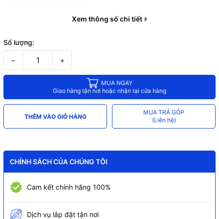
Cài đặt
Cắm và chạy
Xem thông số chi tiết
Số lượng:
−
+
MUA NGAY
Giao hàng tận nơi hoặc nhận tại cửa hàng
MUA TRẢ GÓP
THÊM VÀO GIỎ HÀNG
(Liên hệ)
CHÍNH SÁCH CỦA CHÚNG TÔI
Cam kết chính hãng 100%
Dịch vụ lắp đặt tận nơi