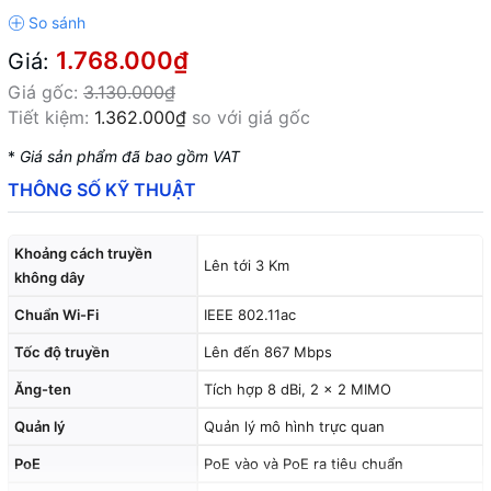
1.768.000₫
Giá:
Giá gốc:
3.130.000₫
Tiết kiệm:
1.362.000₫
so với giá gốc
*
Giá sản phẩm đã bao gồm VAT
THÔNG SỐ KỸ THUẬT
Khoảng cách truyền
Lên tới 3 Km
không dây
Chuẩn Wi-Fi
IEEE 802.11ac
Tốc độ truyền
Lên đến 867 Mbps
Ăng-ten
Tích hợp 8 dBi, 2 × 2 MIMO
Quản lý
Quản lý mô hình trực quan
PoE
PoE vào và PoE ra tiêu chuẩn