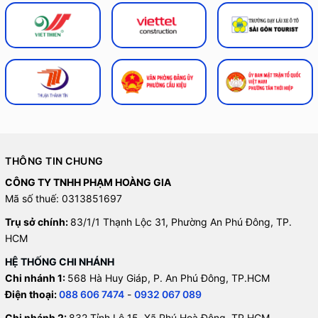
THÔNG TIN CHUNG
CÔNG TY TNHH PHẠM HOÀNG GIA
Mã số thuế: 0313851697
Trụ sở chính:
83/1/1 Thạnh Lộc 31, Phường An Phú Đông, TP.
HCM
HỆ THỐNG CHI NHÁNH
Chi nhánh 1:
568 Hà Huy Giáp, P. An Phú Đông, TP.HCM
Điện thoại:
088 606 7474
-
0932 067 089
Chi nhánh 2:
832 Tỉnh Lộ 15, Xã Phú Hoà Đông, TP.HCM