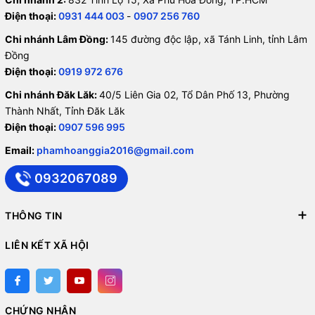
Điện thoại:
0931 444 003
-
0907 256 760
Chi nhánh Lâm Đồng:
145 đường độc lập, xã Tánh Linh, tỉnh Lâm
Đồng
Điện thoại:
0919 972 676
Chi nhánh Đăk Lăk:
40/5 Liên Gia 02, Tổ Dân Phố 13, Phường
Thành Nhất, Tỉnh Đăk Lăk
Điện thoại:
0907 596 995
Email:
phamhoanggia2016@gmail.com
0932067089
THÔNG TIN
LIÊN KẾT XÃ HỘI
CHỨNG NHẬN