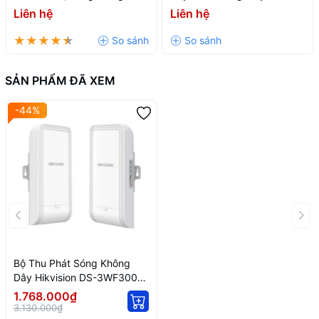
867Mb, DS-3WF02-5AC/D
DS-3WF0EC-5ACT(B), Băng
Liên hệ
Liên hệ
Thông 867Mb
SẢN PHẨM ĐÃ XEM
-44%
Bộ Thu Phát Sóng Không
Dây Hikvision DS-3WF3000-
EI-5AC/P
1.768.000₫
3.130.000₫