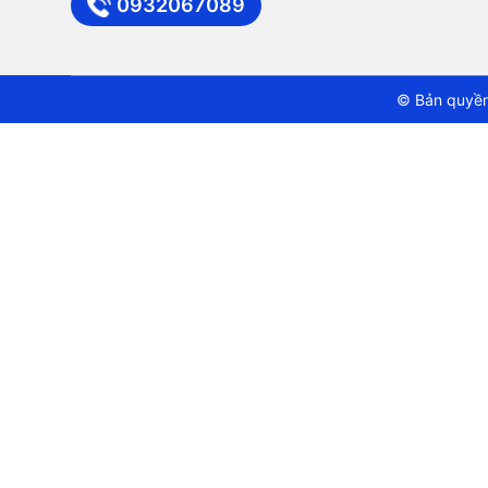
0932067089
© Bản quyền