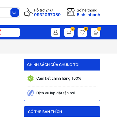
Hỗ trợ 24/7
Số hệ thống
0932067089
5 chi nhánh
0
0
ụ
A
CHÍNH SÁCH CỦA CHÚNG TÔI
Cam kết chính hãng 100%
Dịch vụ lắp đặt tận nơi
CÓ THỂ BẠN THÍCH