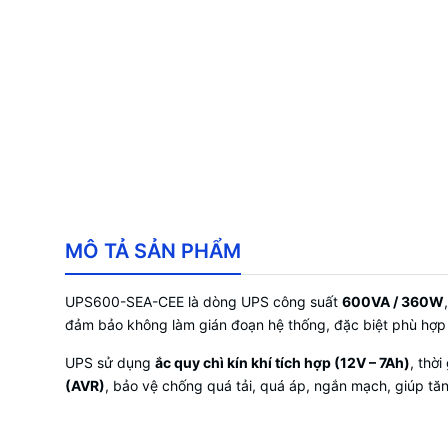
MÔ TẢ SẢN PHẨM
UPS600-SEA-CEE là dòng UPS công suất
600VA / 360W
đảm bảo không làm gián đoạn hệ thống, đặc biệt phù hợp
UPS sử dụng
ắc quy chì kín khí tích hợp (12V – 7Ah)
, thờ
(AVR)
, bảo vệ chống quá tải, quá áp, ngắn mạch, giúp tăng 