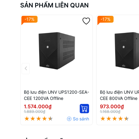
SẢN PHẨM LIÊN QUAN
-17%
-17%
Bộ lưu điện UNV UPS1200-SEA-
Bộ lưu điện UNV 
CEE 1200VA Offline
CEE 800VA Offline
1.574.000₫
973.000₫
1.889.000₫
1.168.000₫