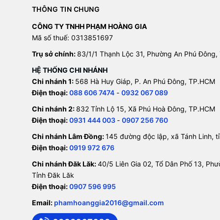
THÔNG TIN CHUNG
CÔNG TY TNHH PHẠM HOÀNG GIA
Mã số thuế: 0313851697
Trụ sở chính:
83/1/1 Thạnh Lộc 31, Phường An Phú Đông,
HỆ THỐNG CHI NHÁNH
Chi nhánh 1:
568 Hà Huy Giáp, P. An Phú Đông, TP.HCM
Điện thoại:
088 606 7474
-
0932 067 089
Chi nhánh 2:
832 Tỉnh Lộ 15, Xã Phú Hoà Đông, TP.HCM
Điện thoại:
0931 444 003
-
0907 256 760
Chi nhánh Lâm Đồng:
145 đường độc lập, xã Tánh Linh, 
Điện thoại:
0919 972 676
Chi nhánh Đăk Lăk:
40/5 Liên Gia 02, Tổ Dân Phố 13, Ph
Tỉnh Đăk Lăk
Điện thoại:
0907 596 995
Email:
phamhoanggia2016@gmail.com