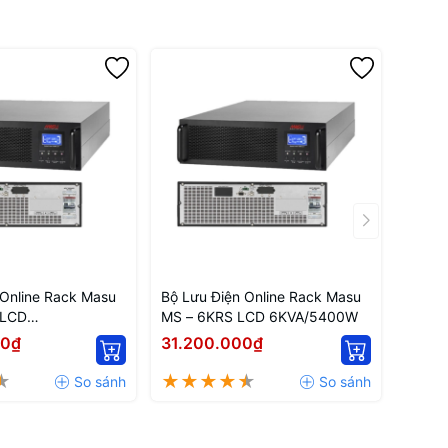
 Online Rack Masu
Bộ Lưu Điện Online Rack Masu
 LCD
MS – 6KRS LCD 6KVA/5400W
0W
00₫
31.200.000₫