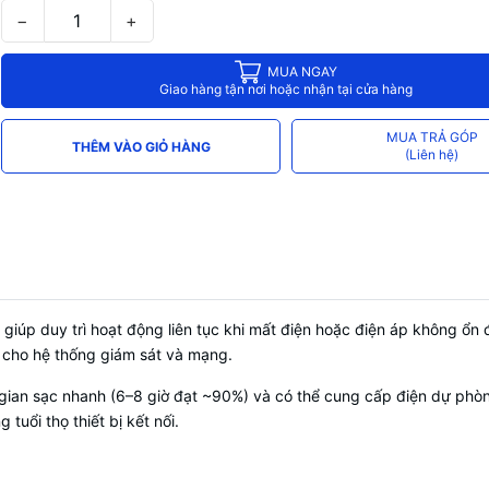
−
+
MUA NGAY
Giao hàng tận nơi hoặc nhận tại cửa hàng
MUA TRẢ GÓP
THÊM VÀO GIỎ HÀNG
(Liên hệ)
, giúp duy trì hoạt động liên tục khi mất điện hoặc điện áp không ổ
 cho hệ thống giám sát và mạng.
i gian sạc nhanh (6–8 giờ đạt ~90%) và có thể cung cấp điện dự phòng 
tuổi thọ thiết bị kết nối.