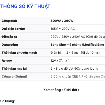
THÔNG SỐ KỸ THUẬT
Công suất
600VA / 360W
Dải điện áp vào
165V ~ 290V AC
Điện áp ra
220V / 230V / 240V AC (Chế độ ắc q
Dạng sóng
Sóng Sine mô phỏng (Modified Sine
Thời gian chuyển mạch
Điển hình: 2 - 6 ms (Tối đa 10 ms)
Ắc quy
12V / 7Ah x 1
Thời gian nạp lại
6 - 8 giờ để đạt 90% dung lượng
Cổng ra (Output)
2 Cổng chuẩn CEE 7/7 (Chân tròn Ch
Tính năng bảo vệ
Quá tải, xả sâu và bảo vệ nạp quá m
Xem thông số chi tiết
Kích thước
~279 x 101 x 142 mm
Trọng lượng
~4.2 kg
Số lượng: