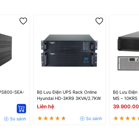
UPS800-SEA-
Bộ Lưu Điện UPS Rack Online
Bộ Lưu Điện
Hyundai HD-3KR9 3KVA/2.7KW
MS – 10KRS
10KVA/900
Liên hệ
39.900.0