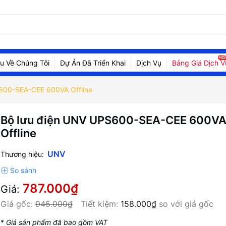
ệu Về Chúng Tôi
Dự Án Đã Triển Khai
Dịch Vụ
Bảng Giá Dịch V
600-SEA-CEE 600VA Offline
Bộ lưu điện UNV UPS600-SEA-CEE 600V
Offline
UNV
Thương hiệu:
787.000₫
Giá:
Giá gốc:
945.000₫
Tiết kiệm:
158.000₫
so với giá gốc
*
Giá sản phẩm đã bao gồm VAT