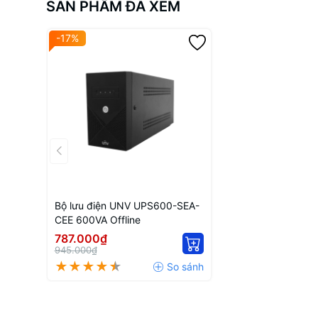
SẢN PHẨM ĐÃ XEM
-17%
Bộ lưu điện UNV UPS600-SEA-
CEE 600VA Offline
787.000₫
945.000₫