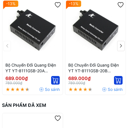
-13%
-13%
Bộ Chuyển Đổi Quang Điện
Bộ Chuyển Đổi Quang Điện
YT YT-8111GSB-20A
YT YT-8111GSB-20B
10/100/1000M 1 Sợi Quang
10/100/1000M 1 Sợi Quang
689.000₫
689.000₫
789.000₫
789.000₫
SẢN PHẨM ĐÃ XEM