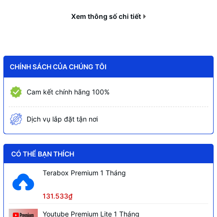
supported
Tính năng khác của
Xem thông số chi tiết
Working Mode: Full/Half duplex
Converter
supported
Transmission Rate: 100 Mbit/s with
error rate of zero
CHÍNH SÁCH CỦA CHÚNG TÔI
AC 220V/ DC +5V
Overall Power: <1W
Cam kết chính hãng 100%
Operating Temperature: 0℃ to +50℃
Môi trường sử dụng
Dịch vụ lắp đặt tận nơi
Storage Temperature: -20℃ to +70℃
Humidity: 5% to 90%
CÓ THỂ BẠN THÍCH
Terabox Premium 1 Tháng
131.533₫
Youtube Premium Lite 1 Tháng