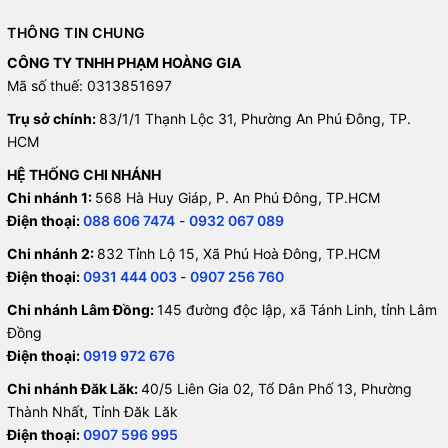
THÔNG TIN CHUNG
CÔNG TY TNHH PHẠM HOÀNG GIA
Mã số thuế: 0313851697
Trụ sở chính:
83/1/1 Thạnh Lộc 31, Phường An Phú Đông, TP.
HCM
HỆ THỐNG CHI NHÁNH
Chi nhánh 1:
568 Hà Huy Giáp, P. An Phú Đông, TP.HCM
Điện thoại:
088 606 7474
-
0932 067 089
Chi nhánh 2:
832 Tỉnh Lộ 15, Xã Phú Hoà Đông, TP.HCM
Điện thoại:
0931 444 003
-
0907 256 760
Chi nhánh Lâm Đồng:
145 đường độc lập, xã Tánh Linh, tỉnh Lâm
Đồng
Điện thoại:
0919 972 676
Chi nhánh Đăk Lăk:
40/5 Liên Gia 02, Tổ Dân Phố 13, Phường
Thành Nhất, Tỉnh Đăk Lăk
Điện thoại:
0907 596 995