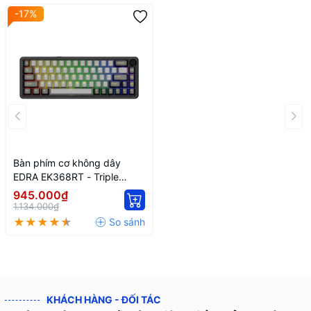
-17%
Bàn phím cơ không dây
EDRA EK368RT - Triple
Mode
945.000₫
1.134.000₫
KHÁCH HÀNG - ĐỐI TÁC