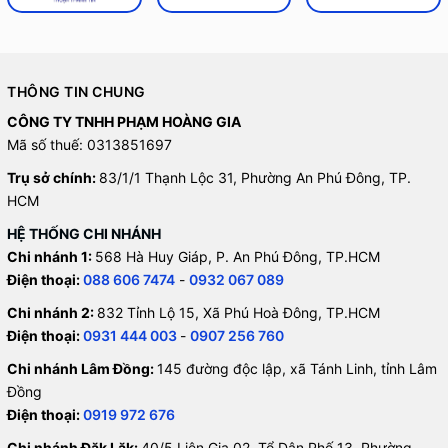
THÔNG TIN CHUNG
CÔNG TY TNHH PHẠM HOÀNG GIA
Mã số thuế: 0313851697
Trụ sở chính:
83/1/1 Thạnh Lộc 31, Phường An Phú Đông, TP.
HCM
HỆ THỐNG CHI NHÁNH
Chi nhánh 1:
568 Hà Huy Giáp, P. An Phú Đông, TP.HCM
Điện thoại:
088 606 7474
-
0932 067 089
Chi nhánh 2:
832 Tỉnh Lộ 15, Xã Phú Hoà Đông, TP.HCM
Điện thoại:
0931 444 003
-
0907 256 760
Chi nhánh Lâm Đồng:
145 đường độc lập, xã Tánh Linh, tỉnh Lâm
Đồng
Điện thoại:
0919 972 676
Chi nhánh Đăk Lăk:
40/5 Liên Gia 02, Tổ Dân Phố 13, Phường