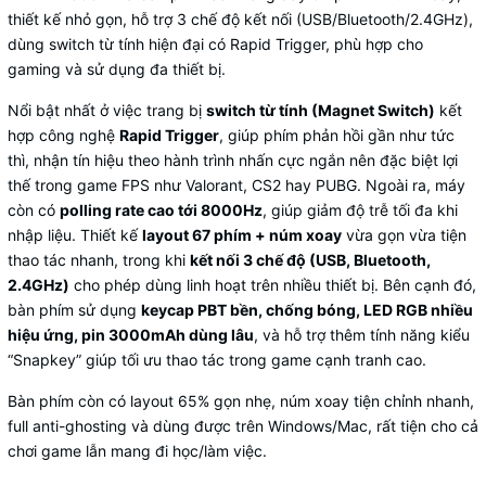
thiết kế nhỏ gọn, hỗ trợ 3 chế độ kết nối (USB/Bluetooth/2.4GHz),
dùng switch từ tính hiện đại có Rapid Trigger, phù hợp cho
gaming và sử dụng đa thiết bị.
Nổi bật nhất ở việc trang bị
switch từ tính (Magnet Switch)
kết
hợp công nghệ
Rapid Trigger
, giúp phím phản hồi gần như tức
thì, nhận tín hiệu theo hành trình nhấn cực ngắn nên đặc biệt lợi
thế trong game FPS như Valorant, CS2 hay PUBG. Ngoài ra, máy
còn có
polling rate cao tới 8000Hz
, giúp giảm độ trễ tối đa khi
nhập liệu. Thiết kế
layout 67 phím + núm xoay
vừa gọn vừa tiện
thao tác nhanh, trong khi
kết nối 3 chế độ (USB, Bluetooth,
2.4GHz)
cho phép dùng linh hoạt trên nhiều thiết bị. Bên cạnh đó,
bàn phím sử dụng
keycap PBT bền, chống bóng, LED RGB nhiều
hiệu ứng, pin 3000mAh dùng lâu
, và hỗ trợ thêm tính năng kiểu
“Snapkey” giúp tối ưu thao tác trong game cạnh tranh cao.
Bàn phím còn có layout 65% gọn nhẹ, núm xoay tiện chỉnh nhanh,
full anti-ghosting và dùng được trên Windows/Mac, rất tiện cho cả
chơi game lẫn mang đi học/làm việc.