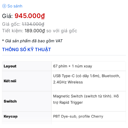
945.000₫
Giá:
Giá gốc:
1.134.000₫
Tiết kiệm:
189.000₫
so với giá gốc
*
Giá sản phẩm đã bao gồm VAT
THÔNG SỐ KỸ THUẬT
Layout
67 phím + 1 núm xoay
USB Type-C (có dây 1.6m), Bluetooth,
Kết nối
2.4GHz Wireless
Magnetic Switch (switch từ tính). Hỗ
Switch
trợ Rapid Trigger
Keycap
PBT Dye-sub, profile Cherry
Pin
3000mAh