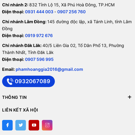
Chi nhánh 2:
832 Tỉnh Lộ 15, Xã Phú Hoà Đông, TP.HCM
Điện thoại:
0931 444 003
-
0907 256 760
Chi nhánh Lâm Đồng:
145 đường độc lập, xã Tánh Linh, tỉnh Lâm
Đồng
Điện thoại:
0919 972 676
Chi nhánh Đăk Lăk:
40/5 Liên Gia 02, Tổ Dân Phố 13, Phường
Thành Nhất, Tỉnh Đăk Lăk
Điện thoại:
0907 596 995
Email:
phamhoanggia2016@gmail.com
0932067089
THÔNG TIN
LIÊN KẾT XÃ HỘI