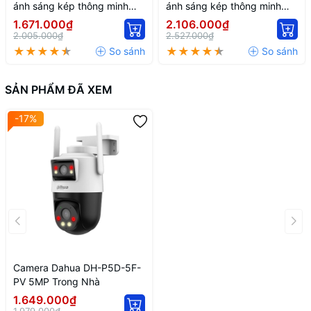
ánh sáng kép thông minh
ánh sáng kép thông minh
2MP DH-IPC-HFW2249S-S-
DH-IPC-HFW2449T-AS-IL
1.671.000₫
2.106.000₫
IL
2.005.000₫
2.527.000₫
SẢN PHẨM ĐÃ XEM
-17%
Camera Dahua DH-P5D-5F-
PV 5MP Trong Nhà
1.649.000₫