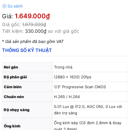
1.649.000₫
Giá:
Giá gốc:
1.979.000₫
Tiết kiệm:
330.000₫
so với giá gốc
*
Giá sản phẩm đã bao gồm VAT
THÔNG SỐ KỸ THUẬT
Nơi gắn
Trong nhà
Độ phân giải
(2880 × 1620) 20fps
Cảm biến
1/3" Progressive Scan CMOS
Chuẩn nén
H.265 / H.264
0.01 Lux @ (F2.0, AGC ON), 0 Lux với
Độ nhạy sáng
đèn trợ sáng
Ống kính kép (Cố định 2.8mm & Xoay
Ống kính
quét 2.8mm)