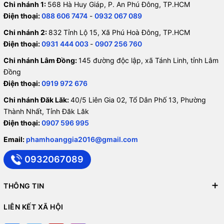
Chi nhánh 1:
568 Hà Huy Giáp, P. An Phú Đông, TP.HCM
Điện thoại:
088 606 7474
-
0932 067 089
Chi nhánh 2:
832 Tỉnh Lộ 15, Xã Phú Hoà Đông, TP.HCM
Điện thoại:
0931 444 003
-
0907 256 760
Chi nhánh Lâm Đồng:
145 đường độc lập, xã Tánh Linh, tỉnh Lâm
Đồng
Điện thoại:
0919 972 676
Chi nhánh Đăk Lăk:
40/5 Liên Gia 02, Tổ Dân Phố 13, Phường
Thành Nhất, Tỉnh Đăk Lăk
Điện thoại:
0907 596 995
Email:
phamhoanggia2016@gmail.com
0932067089
THÔNG TIN
LIÊN KẾT XÃ HỘI