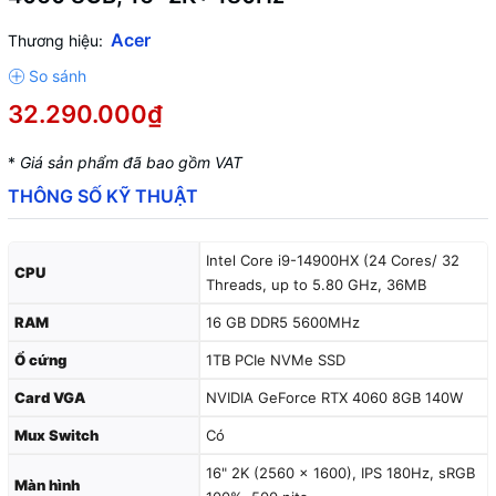
Acer
Thương hiệu:
32.290.000₫
*
Giá sản phẩm đã bao gồm VAT
THÔNG SỐ KỸ THUẬT
Intel Core i9-14900HX (24 Cores/ 32
CPU
Threads, up to 5.80 GHz, 36MB
RAM
16 GB DDR5 5600MHz
Ổ cứng
1TB PCIe NVMe SSD
Card VGA
NVIDIA GeForce RTX 4060 8GB 140W
Mux Switch
Có
16" 2K (2560 x 1600), IPS 180Hz, sRGB
Màn hình