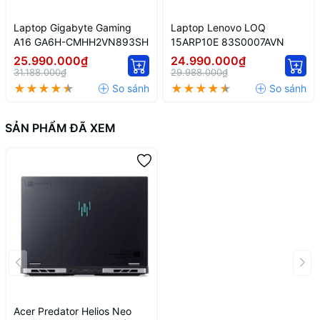
Laptop Gigabyte Gaming
Laptop Lenovo LOQ
A16 GA6H-CMHH2VN893SH
15ARP10E 83S0007AVN
25.990.000₫
24.990.000₫
31.188.000₫
29.988.000₫
SẢN PHẨM ĐÃ XEM
Acer Predator Helios Neo