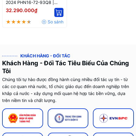
2024 PHN16-72-93Q8 |
Core i9-14900HX, 16GB,
32.290.000₫
1TB, RTX 4060 8GB, 16'' 2K+
180Hz
KHÁCH HÀNG - ĐỐI TÁC
Khách Hàng - Đối Tác Tiêu Biểu Của Chúng
Tôi
Chúng tôi tự hào được đồng hành cùng nhiều đối tác uy tín - từ
các cơ quan nhà nước, tổ chức giáo dục đến doanh nghiệp trên
khắp cả nước - xây dựng mối quan hệ hợp tác bền vững, dựa
trên niềm tin và chất lượng.